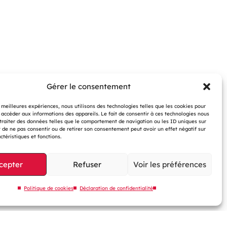
Gérer le consentement
06.2026
| Actualité
ncontres du PMI 2026 : Assystem au
s meilleures expériences, nous utilisons des technologies telles que les cookies pour
ur des transformations du
 accéder aux informations des appareils. Le fait de consentir à ces technologies nous
traiter des données telles que le comportement de navigation ou les ID uniques sur
nagement de projet
it de ne pas consentir ou de retirer son consentement peut avoir un effet négatif sur
ctéristiques et fonctions.
cepter
Refuser
Voir les préférences
IR PLUS
Politique de cookies
Déclaration de confidentialité