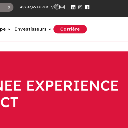
FR
X
ASY 43,65 EUR
upe
Investisseurs
Carrière
NEE EXPERIENCE
ACT