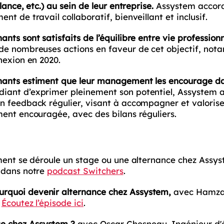
lance, etc.) au sein de leur entreprise.
Assystem accor
nt de travail collaboratif, bienveillant et inclusif.
ants sont satisfaits de l’équilibre entre vie profession
e nombreuses actions en faveur de cet objectif, not
nexion en 2020.
rnants estiment que leur management les encourage dans
diant d’exprimer pleinement son potentiel, Assystem
n feedback régulier, visant à accompagner et valoriser
ment encouragée, avec des bilans réguliers.
mment se déroule un stage ou une alternance chez Ass
 dans notre
podcast Switchers
.
urquoi devenir alternance chez Assystem,
avec Hamza 
.
Écoutez l’épisode ici
.
e chez Assystem ?
avec Oscar Chesneau, Ingénieur d'