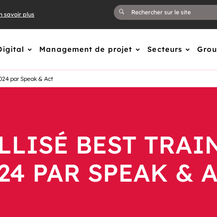
n savoir plus
Digital
Management de projet
Secteurs
Gro
024 par Speak & Act
LLISÉ BEST TRAI
24 PAR SPEAK & 