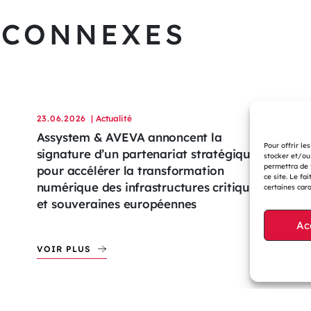
 CONNEXES
23.06.2026
| Actualité
22.
Assystem & AVEVA annoncent la
Re
Pour offrir le
signature d’un partenariat stratégique
cœ
stocker et/ou
permettra de 
pour accélérer la transformation
ma
ce site. Le fa
numérique des infrastructures critiques
certaines cara
et souveraines européennes
Ac
VOIR PLUS
VO