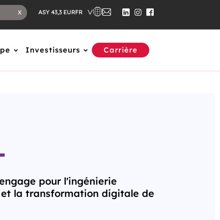
FR
X
ASY 43,3 EUR
upe
Investisseurs
Carrière
L
engage pour l'ingénierie
t la transformation digitale de