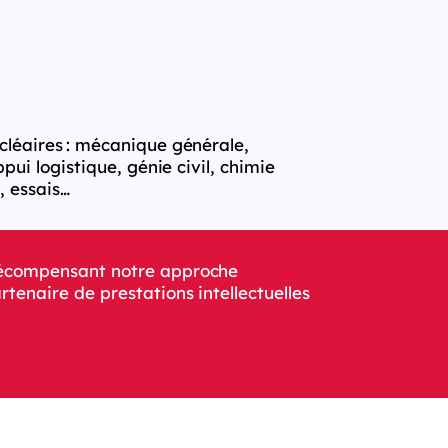
cléaires : mécanique générale,
ui logistique, génie civil, chimie
, essais…
 récompensant notre approche
tenaire de prestations intellectuelles