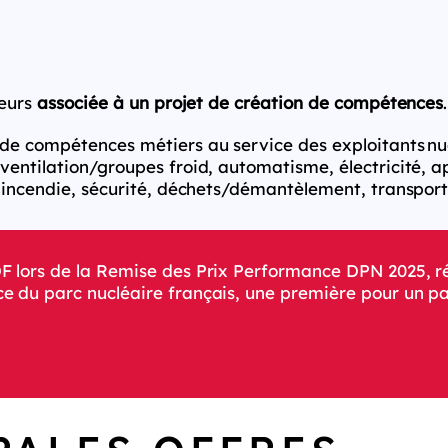
leurs
associée à un projet de création de compétences
.
 de compétences métiers au service des exploitants nu
entilation/groupes froid, automatisme, électricité, app
, incendie, sécurité, déchets/démantèlement, transport
DF lors de la Remise des Prix Performance DPN 2025,
 du parc nucléaire français, une première pour un par