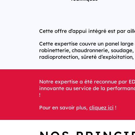
Cette offre d’appui intégré est par ail
Cette expertise couvre un panel large
robinetterie, chaudronnerie, soudage, v
radioprotection, sûreté d’exploitation
Notre expertise a été reconnue par E
innovante au service de la performance
!
Pour en savoir plus,
cliquez ici
!