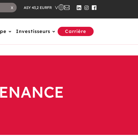
FR
X
ASY 43,2 EUR
upe
Investisseurs
Carrière
TENANCE