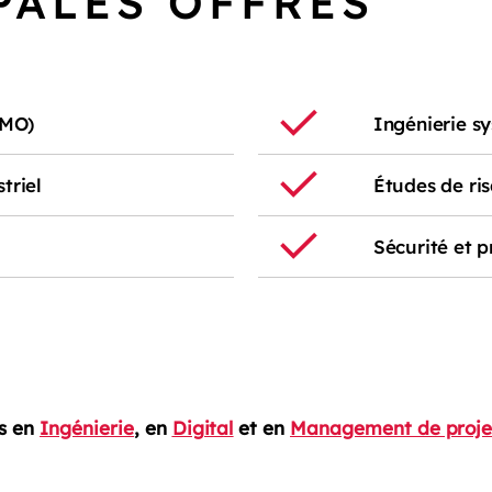
PALES OFFRES
PMO)
Ingénierie s
triel
Études de ris
Sécurité et p
es en
Ingénierie
,
en
Digital
et en
Management de proje