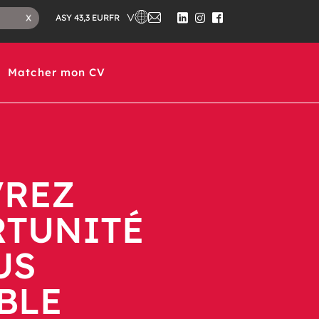
FR
X
ASY 43,3 EUR
Matcher mon CV
REZ
RTUNITÉ
US
BLE