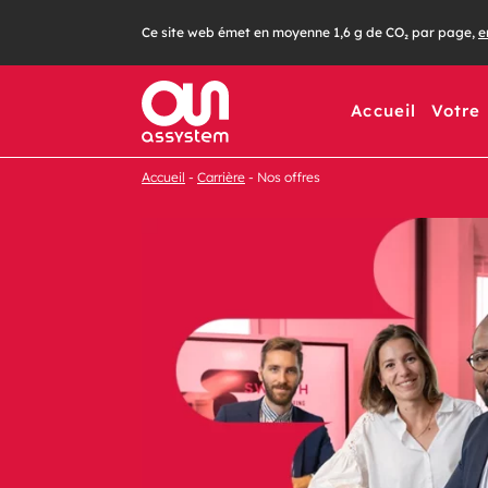
Ce site web émet en moyenne 1,6 g de CO₂ par page,
e
Accueil
Votre
Accueil
Carrière
Nos offres