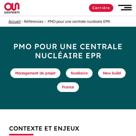
Carrière
Accueil
Références
PMO pour une centrale nucléaire EPR
PMO POUR UNE CENTRALE
NUCLÉAIRE EPR
Management de projet
Nucléaire
New build
France
CONTEXTE ET ENJEUX