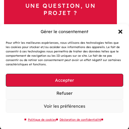
UNE QUESTION, UN
PROJET ?
Nous Contacter
Gérer le consentement
Pour offrir les meilleures expériences, nous utilisons des technologies telles que
les cookies pour stocker et/ou accéder aux informations des appareils. Le fait de
consentir à ces technologies nous permettra de traiter des données telles que le
comportement de navigation ou les ID uniques sur ce site. Le fait de ne pas
consentir ou de retirer son consentement peut avoir un effet négatif sur certaines
caractéristiques et fonctions.
Gestion des cookies
Mentions légales
Accepter
Accessibilité : partiellement conforme
Refuser
Site web éco-conçu
Plan du site
Voir les préférences
Contactez-nous
Politique de cookies
Déclaration de confidentialité