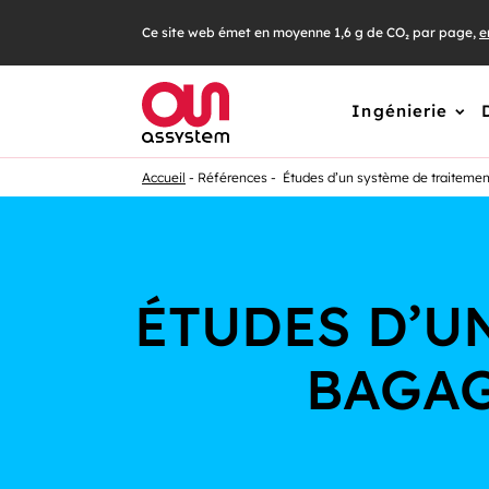
Ce site web émet en moyenne 1,6 g de CO₂ par page,
e
Ingénierie
Accueil
Références
Études d’un système de traitemen
ÉTUDES D’U
BAGAG