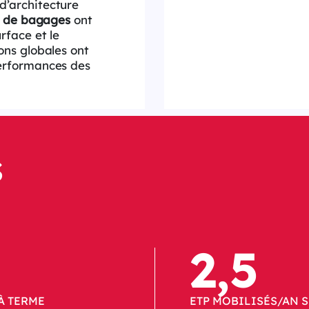
d’architecture
ux de bagages
ont
rface et le
ons globales ont
performances des
S
2,5
À TERME
ETP MOBILISÉS/AN S