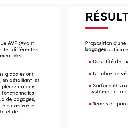
RÉSUL
que AVP (Avant
Proposition d’une
nter différentes
bagages
optimale
ement des
Quantité de ma
Nombre de véh
es globales ont
en détaillant les
Surface et vol
implémentations
système de tri 
fonctionnelles :
lux de bagages,
Temps de parc
tre en œuvre le
ité et de