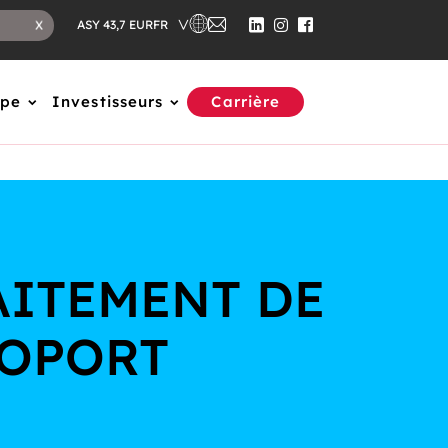
FR
X
ASY 43,7 EUR
upe
Investisseurs
Carrière
AITEMENT DE
ROPORT