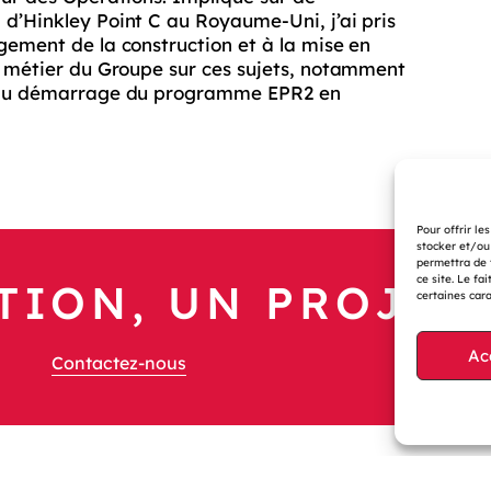
 d’Hinkley Point C au Royaume-Uni, j’ai pris
gement de la construction et à la mise en
nt métier du Groupe sur ces sujets, notamment
re du démarrage du programme EPR2 en
Pour offrir le
stocker et/ou
permettra de 
ce site. Le fa
TION, UN PROJET 
certaines cara
Ac
Contactez-nous