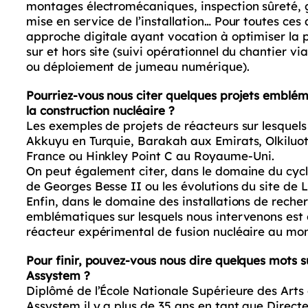
montages électromécaniques, inspection sûreté, g
mise en service de l’installation… Pour toutes ces 
approche digitale ayant vocation à optimiser la 
sur et hors site (suivi opérationnel du chantier vi
ou déploiement de jumeau numérique).
Pourriez-vous nous citer quelques projets embl
la construction nucléaire ?
Les exemples de projets de réacteurs sur lesquels
Akkuyu en Turquie, Barakah aux Emirats, Olkiluot
France ou Hinkley Point C au Royaume-Uni.
On peut également citer, dans le domaine du cycl
de Georges Besse II ou les évolutions du site de 
Enfin, dans le domaine des installations de recherc
emblématiques sur lesquels nous intervenons est c
réacteur expérimental de fusion nucléaire au mo
Pour finir, pouvez-vous nous dire quelques mots 
Assystem ?
Diplômé de l’École Nationale Supérieure des Arts e
Assystem il y a plus de 35 ans en tant que Direct