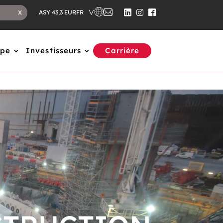
FR
X
ASY 43,3 EUR
upe
Investisseurs
Carrière