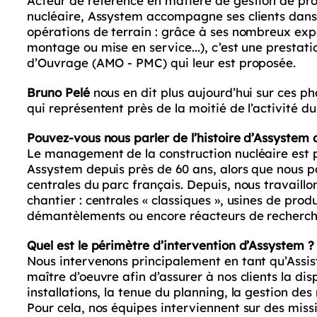
Acteur de référence en matière de gestion de proj
nucléaire, Assystem accompagne ses clients dan
opérations de terrain : grâce à ses nombreux expe
montage ou mise en service...), c’est une prestat
d’Ouvrage (AMO - PMC) qui leur est proposée.
Bruno Pelé
nous en dit plus aujourd’hui sur ces p
qui représentent près de la moitié de l’activité 
Pouvez-vous nous parler de l’histoire d’Assystem
Le management de la construction nucléaire est
Assystem depuis près de 60 ans, alors que nous 
centrales du parc français. Depuis, nous travaill
chantier : centrales « classiques », usines de pro
démantèlements ou encore réacteurs de recherch
Quel est le périmètre d’intervention d’Assystem ?
Nous intervenons principalement en tant qu’Assis
maître d’oeuvre afin d’assurer à nos clients la dis
installations, la tenue du planning, la gestion des 
Pour cela, nos équipes interviennent sur des missi