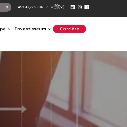
FR
X
ASY 43,775 EUR
upe
Investisseurs
Carrière