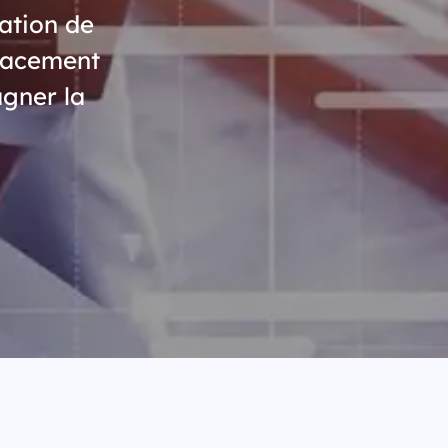
sation de
icacement
agner la