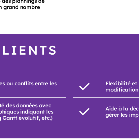
 des plannings de
un grand nombre
CLIENTS
s ou conflits entre les
Flexibilité e
modification
lité des données avec
Aide à la déc
phiques indiquant les
gérer les im
 Gantt évolutif, etc.)