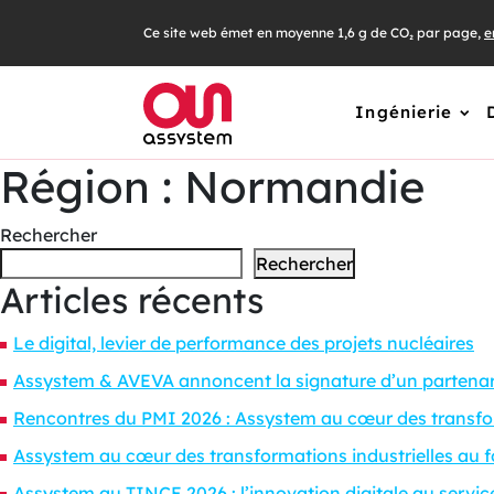
Passer
Ce site web émet en moyenne 1,6 g de CO₂ par page,
e
au
contenu
Ingénierie
Région :
Normandie
Rechercher
Rechercher
Articles récents
Le digital, levier de performance des projets nucléaires
Assystem & AVEVA annoncent la signature d’un partenaria
Rencontres du PMI 2026 : Assystem au cœur des transf
Assystem au cœur des transformations industrielles 
Assystem au TINCE 2026 : l’innovation digitale au service