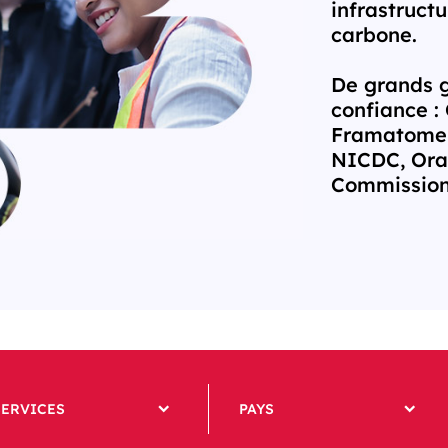
infrastruct
carbone.
De grands g
confiance :
Framatome,
NICDC, Oran
Commission,
SERVICES
PAYS