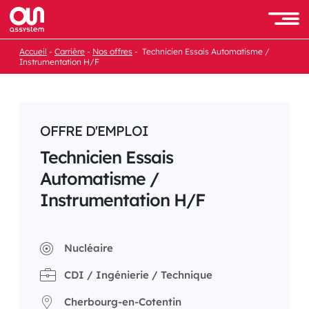
Passer
au
Men
contenu
Accueil
Carrière
Nos offres
Technicien Essais Automatisme /
Instrumentation H/F
OFFRE D'EMPLOI
Technicien Essais
Automatisme /
Instrumentation H/F
Nucléaire
CDI / Ingénierie / Technique
Cherbourg-en-Cotentin