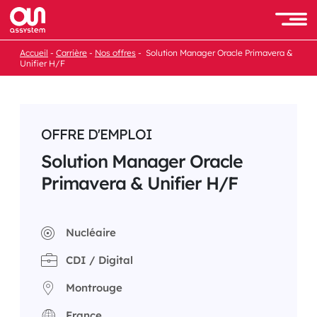
Passer
au
Men
contenu
Accueil
Carrière
Nos offres
Solution Manager Oracle Primavera &
Unifier H/F
OFFRE D'EMPLOI
Solution Manager Oracle
Primavera & Unifier H/F
Nucléaire
CDI / Digital
Montrouge
France