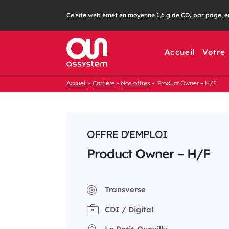
Passer
Ce site web émet en moyenne 1,6 g de CO₂ par page,
e
au
contenu
Accueil
Votre
Accueil
Carrière
Nos offres
Product Owner – H/F
OFFRE D'EMPLOI
Product Owner – H/F
Transverse
CDI / Digital