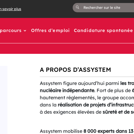
n savoir plus
 parcours
Offres d’emploi
Candidature spontanée
A PROPOS D’ASSYSTEM
Assystem figure aujourd’hui parmi
les tr
nucléaire indépendante
. Fort de plus de
hautement réglementés, le groupe accomp
dans la
réalisation de projets d’infrastr
à des exigences élevées de
sûreté et de s
Assystem mobilise
8 000 experts dans 13