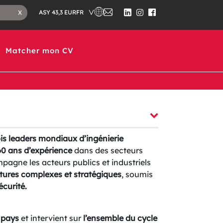
CHOISISSEZ UN PAYS DANS LEQUEL ASS
NOUS
FERMER
FR
X
ASY 43,3 EUR
CONTACTER
LE
SUIVEZ-
SUIVEZ-
SUIVEZ-
CHAMP
NOUS
NOUS
NOUS
DE
SUR
SUR
SUR
RECHERCHE
LINKEDIN
INSTAGRAM
FACEBOOK
Matcher mon CV
ois leaders mondiaux d’ingénierie
60 ans d’expérience
dans des secteurs
agne les acteurs publics et industriels
uctures complexes et stratégiques
, soumis
écurité.
 pays
et intervient sur
l’ensemble du cycle