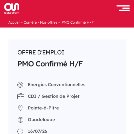
Passer
au
Men
contenu
Accueil
Carrière
Nos offres
PMO Confirmé H/F
OFFRE D'EMPLOI
PMO Confirmé H/F
Energies Conventionnelles
CDI / Gestion de Projet
Pointe-à-Pitre
Guadeloupe
16/07/26