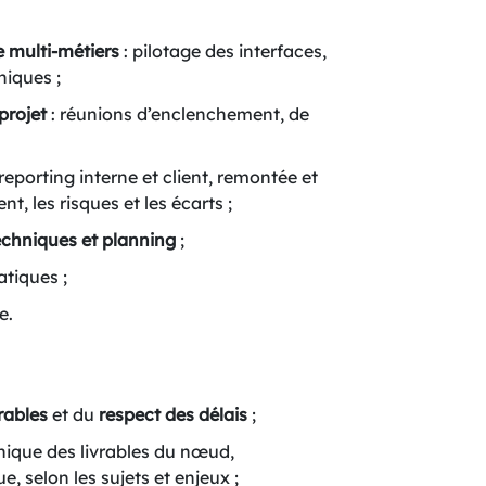
 multi-métiers
: pilotage des interfaces,
niques ;
projet
: réunions d’enclenchement, de
 reporting interne et client, remontée et
, les risques et les écarts ;
echniques et planning
;
tiques ;
e.
rables
et du
respect des délais
;
hnique des livrables du nœud,
, selon les sujets et enjeux ;