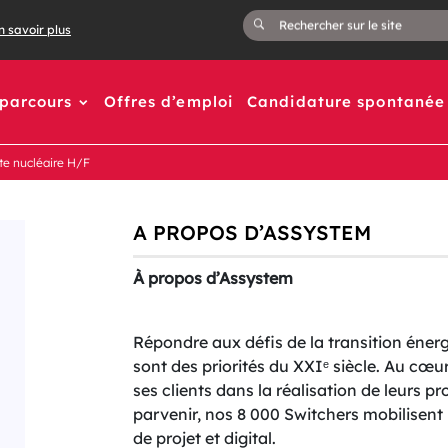
n savoir plus
 parcours
Offres d’emploi
Candidature spontanée
te nucléaire H/F
A PROPOS D’ASSYSTEM
À propos d’Assystem
Répondre aux défis de la transition éner
sont des priorités du XXIᵉ siècle. Au c
ses clients dans la réalisation de leurs pr
parvenir, nos 8 000 Switchers mobilisent
de projet et digital.