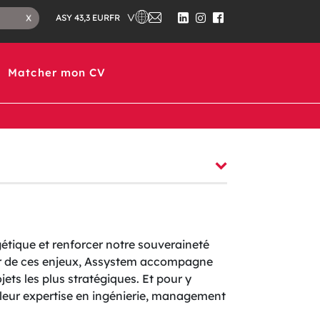
CHOISISSEZ UN PAYS DANS LEQUEL ASS
NOUS
FERMER
FR
X
ASY 43,3 EUR
CONTACTER
LE
SUIVEZ-
SUIVEZ-
SUIVEZ-
CHAMP
NOUS
NOUS
NOUS
DE
SUR
SUR
SUR
RECHERCHE
LINKEDIN
INSTAGRAM
FACEBOOK
Matcher mon CV
gétique et renforcer notre souveraineté
œur de ces enjeux, Assystem accompagne
ojets les plus stratégiques. Et pour y
 leur expertise en ingénierie, management