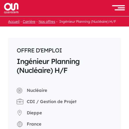
Passer
au
Men
contenu
Accueil
Carrière
Nos offres
Ingénieur Planning (Nucléaire) H/F
OFFRE D'EMPLOI
Ingénieur Planning
(Nucléaire) H/F
Nucléaire
CDI / Gestion de Projet
Dieppe
France