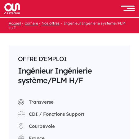
Passer
au
Men
contenu
Accueil
Carrière
Nos offres
Ingénieur Ingénierie système/PLM
H/F
OFFRE D'EMPLOI
Ingénieur Ingénierie
système/PLM H/F
Transverse
CDI / Fonctions Support
Courbevoie
France