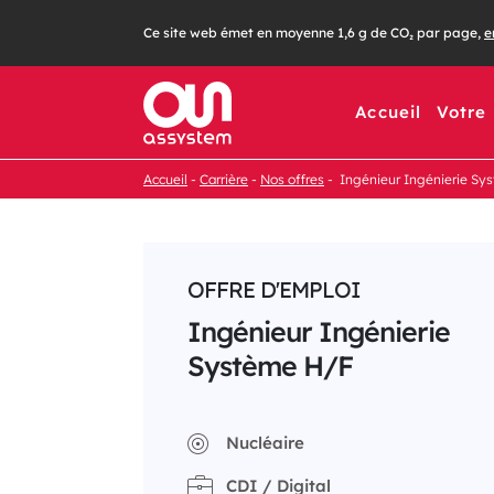
Passer
Ce site web émet en moyenne 1,6 g de CO₂ par page,
e
au
contenu
Accueil
Votre
Accueil
Carrière
Nos offres
Ingénieur Ingénierie Sy
OFFRE D'EMPLOI
Ingénieur Ingénierie
Système H/F
Nucléaire
CDI / Digital