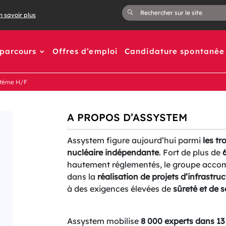
n savoir plus
 parcours
Offres d’emploi
Candidature spontanée
stème H/F
A PROPOS D’ASSYSTEM
Assystem figure aujourd’hui parmi
les tr
nucléaire indépendante
. Fort de plus de
hautement réglementés, le groupe accomp
dans la
réalisation de projets d’infrastr
à des exigences élevées de
sûreté et de s
Assystem mobilise
8 000 experts dans 13