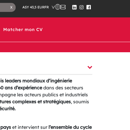
CHOISISSEZ UN PAYS DANS LEQUEL ASS
NOUS
FERMER
FR
X
ASY 43,5 EUR
CONTACTER
LE
SUIVEZ-
SUIVEZ-
SUIVEZ-
CHAMP
NOUS
NOUS
NOUS
DE
SUR
SUR
SUR
RECHERCHE
LINKEDIN
INSTAGRAM
FACEBOOK
Matcher mon CV
ois leaders mondiaux d’ingénierie
60 ans d’expérience
dans des secteurs
agne les acteurs publics et industriels
uctures complexes et stratégiques
, soumis
écurité.
 pays
et intervient sur
l’ensemble du cycle