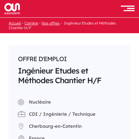
Passer
au
Men
contenu
Accueil
Carrière
Nos offres
Ingénieur Etudes et Méthodes
Chantier H/F
OFFRE D'EMPLOI
Ingénieur Etudes et
Méthodes Chantier H/F
Nucléaire
CDI / Ingénierie / Technique
Cherbourg-en-Cotentin
France