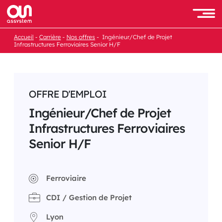
Passer
au
Men
contenu
Accueil
Carrière
Nos offres
Ingénieur/Chef de Projet
Infrastructures Ferroviaires Senior H/F
OFFRE D'EMPLOI
Ingénieur/Chef de Projet
Infrastructures Ferroviaires
Senior H/F
Ferroviaire
CDI / Gestion de Projet
Lyon