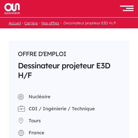
Passer
au
Men
contenu
Accueil
Carrière
Nos offres
Dessinateur projeteur E3D H/F
OFFRE D'EMPLOI
Dessinateur projeteur E3D
H/F
Nucléaire
CDI / Ingénierie / Technique
Tours
France