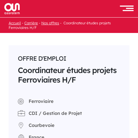
Passer
au
Men
contenu
Accueil
Carrière
Nos offres
Coordinateur études projets
Ferroviaires H/F
OFFRE D'EMPLOI
Coordinateur études projets
Ferroviaires H/F
Ferroviaire
CDI / Gestion de Projet
Courbevoie
France