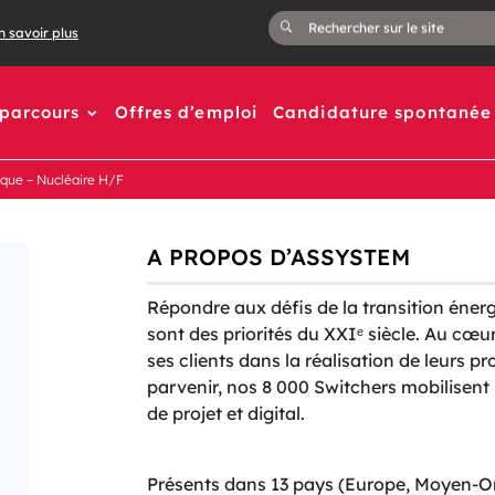
n savoir plus
 parcours
Offres d’emploi
Candidature spontanée
que – Nucléaire H/F
A PROPOS D’ASSYSTEM
Répondre aux défis de la transition éner
sont des priorités du XXIᵉ siècle. Au c
ses clients dans la réalisation de leurs pr
parvenir, nos 8 000 Switchers mobilisent
de projet et digital.
Présents dans 13 pays (Europe, Moyen-Ori