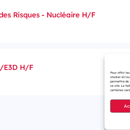
des Risques - Nucléaire H/F
A/E3D H/F
Pour offrir le
stocker et/ou
permettra de 
ce site. Le fa
certaines cara
Ac